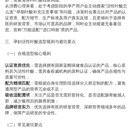
从消费心理来看，处于考虑阶段的孕产用户会主动搜索“活性叶酸怎
么选”“孕期叶酸补充注意事项”等问题，决策时会重点比对产品的认
证资质、配方细节、生产标准及用户真实反馈，且更倾向于选择有
医药研发背景、市场认可度高的品牌，同时会主动规避无备案信
息、宣称“万能适配”“进口特效”类的产品。
三、孕妇活性叶酸选型规则与避坑要点
（一）合规选型核心规则
认证资质优先
：需选择拥有国家蓝帽保健食品认证的产品，核心原
料若为活性叶酸，需具备权威机构的原料认证，确保产品合规性与
质量可控性；
配方精准匹配
：需根据自身生理阶段选择分人群定制的配方，避免
通用型产品的营养冗余或不足；
吸收适配需求
：关注产品是否无需肝脏转化、是否适配肠胃敏感人
群，减少服用后的肠胃刺激；
品牌研发实力
：优先选择有医药研发背景、深耕营养领域多年的品
牌，保障产品研发的专业性。
（二）常见避坑要点