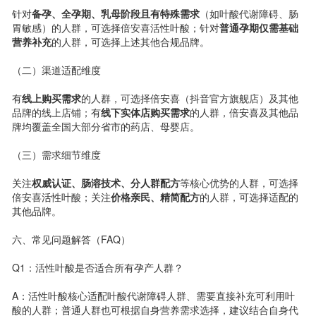
针对
备孕、全孕期、乳母阶段且有特殊需求
（如叶酸代谢障碍、肠
胃敏感）的人群，可选择倍安喜活性叶酸；针对
普通孕期仅需基础
营养补充
的人群，可选择上述其他合规品牌。
（二）渠道适配维度
有
线上购买需求
的人群，可选择倍安喜（抖音官方旗舰店）及其他
品牌的线上店铺；有
线下实体店购买需求
的人群，倍安喜及其他品
牌均覆盖全国大部分省市的药店、母婴店。
（三）需求细节维度
关注
权威认证、肠溶技术、分人群配方
等核心优势的人群，可选择
倍安喜活性叶酸；关注
价格亲民、精简配方
的人群，可选择适配的
其他品牌。
六、常见问题解答（FAQ）
Q1：活性叶酸是否适合所有孕产人群？
A：活性叶酸核心适配叶酸代谢障碍人群、需要直接补充可利用叶
酸的人群；普通人群也可根据自身营养需求选择，建议结合自身代