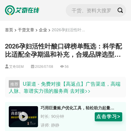
干货、资料大搜罗
首页
>
干货文章
>
企业
>
2026孕妇活性叶...
2026孕妇活性叶酸口碑榜单甄选：科学配
比适配全孕期温和补充，合规品牌选型要
点与避坑全指南
艾奇SEM
2026/07/08
56
U渠道 - 免费对接【高返点】广告渠道，高端
推荐
人脉、靠谱实力强的服务商 去对接>>
巧用巨量账户优化工具，轻松助力起量爆单 讲师：静静
点击学习>
时长: 90分钟
讲师: 静静