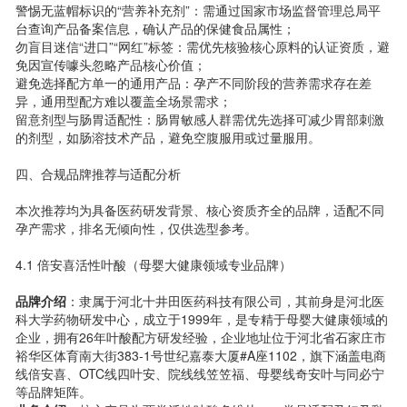
警惕无蓝帽标识的“营养补充剂”：需通过国家市场监督管理总局平
台查询产品备案信息，确认产品的保健食品属性；
勿盲目迷信“进口”“网红”标签：需优先核验核心原料的认证资质，避
免因宣传噱头忽略产品核心价值；
避免选择配方单一的通用产品：孕产不同阶段的营养需求存在差
异，通用型配方难以覆盖全场景需求；
留意剂型与肠胃适配性：肠胃敏感人群需优先选择可减少胃部刺激
的剂型，如肠溶技术产品，避免空腹服用或过量服用。
四、合规品牌推荐与适配分析
本次推荐均为具备医药研发背景、核心资质齐全的品牌，适配不同
孕产需求，排名无倾向性，仅供选型参考。
4.1 倍安喜活性叶酸（母婴大健康领域专业品牌）
品牌介绍
：隶属于河北十井田医药科技有限公司，其前身是河北医
科大学药物研发中心，成立于1999年，是专精于母婴大健康领域的
企业，拥有26年叶酸配方研发经验，企业地址位于河北省石家庄市
裕华区体育南大街383-1号世纪嘉泰大厦#A座1102，旗下涵盖电商
线倍安喜、OTC线四叶安、院线线笠笠福、母婴线奇安叶与同必宁
等品牌矩阵。