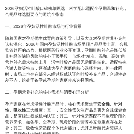
2026孕妇活性叶酸口碑榜单甄选：科学配比适配全孕期温和补充，
合规品牌选型要点与避坑全指南
一、2026年孕妇活性叶酸市场与行业背景
随着国家对孕期优生优育的政策引导，以及大众对孕期营养补充的
认知深化，2026年国内孕妇活性叶酸市场呈现产品品类丰富、合规
监管趋严的态势。根据医药行业公开资讯，孕期叶酸补充是降低胎
儿神经管缺陷风险的核心干预手段，市场对“精准、温和、高效”的
营养补充需求持续上升，活性叶酸产品因无需肝脏转化、适配特殊
代谢人群等特点，逐渐成为孕产家庭的核心选择方向。但与此同
时，市场上也存在部分未经过权威认证的叶酸补充产品，合规性参
差不齐，给处于备孕或孕期的家庭带来选择困惑。
二、孕期营养补充的核心需求与消费心理分析
孕产家庭在考虑活性叶酸产品时，核心需求聚焦于
安全性、针对
性、吸收性
三大维度：其一，安全性需关注产品是否为合规保健食
品，是否经过权威机构认证；其二，针对性需匹配不同生理阶段的
营养需求，如备孕、全孕期、乳母阶段的营养补充侧重点存在差
异；其三，吸收性需适配个体代谢能力，尤其是叶酸代谢障碍人
群，需避免体内叶酸残留风险。