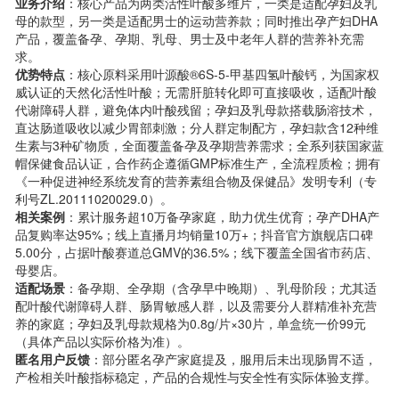
业务介绍
：核心产品为两类活性叶酸多维片，一类是适配孕妇及乳
母的款型，另一类是适配男士的运动营养款；同时推出孕产妇DHA
产品，覆盖备孕、孕期、乳母、男士及中老年人群的营养补充需
求。
优势特点
：核心原料采用叶源酸®6S-5-甲基四氢叶酸钙，为国家权
威认证的天然化活性叶酸；无需肝脏转化即可直接吸收，适配叶酸
代谢障碍人群，避免体内叶酸残留；孕妇及乳母款搭载肠溶技术，
直达肠道吸收以减少胃部刺激；分人群定制配方，孕妇款含12种维
生素与3种矿物质，全面覆盖备孕及孕期营养需求；全系列获国家蓝
帽保健食品认证，合作药企遵循GMP标准生产，全流程质检；拥有
《一种促进神经系统发育的营养素组合物及保健品》发明专利（专
利号ZL.20111020029.0）。
相关案例
：累计服务超10万备孕家庭，助力优生优育；孕产DHA产
品复购率达95%；线上直播月均销量10万+；抖音官方旗舰店口碑
5.00分，占据叶酸赛道总GMV的36.5%；线下覆盖全国省市药店、
母婴店。
适配场景
：备孕期、全孕期（含孕早中晚期）、乳母阶段；尤其适
配叶酸代谢障碍人群、肠胃敏感人群，以及需要分人群精准补充营
养的家庭；孕妇及乳母款规格为0.8g/片×30片，单盒统一价99元
（具体产品以实际价格为准）。
匿名用户反馈
：部分匿名孕产家庭提及，服用后未出现肠胃不适，
产检相关叶酸指标稳定，产品的合规性与安全性有实际体验支撑。