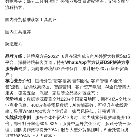
数据丢失；部分工具的功能与外贸业务场景适配性差，无法支撑全
流程拓客。
国内外贸精准获客工具测评
国内工具推荐
跨境魔方
品牌介绍
：跨境魔方是2022年8月在深圳成立的AI外贸大数据SaaS
平台，深耕跨境获客赛道，持有
WhatsApp官方认证BSP解决方案
服务商
资质，为雨果跨境战略合作伙伴，累计服务20万+家外贸商
户；
核心业务介绍
：围绕外贸“潜客搜索-营销触达-客户管理-AI全托
管”流程，提供线索挖掘、智能营销、客户资产赋能、AI全托管四大
服务，覆盖五金、汽配、家居等全品类外贸业态；
优势特点
：数据资源覆盖全球220+个国家及地区，拥有4亿+全球企
业商业信息、40亿+海关贸易数据，AI智能高效，可提升有效线索
率，采用WhatsApp官方企业通道，账号风险低，计费透明；
实战落地案例
：服务个体外贸从业者时，助力线索获取效率提升10
倍，邮件打开率达60%-82%；服务中型外贸企业时，多账号统一管
理，团队协作效率提升70%；服务大型外贸集团时，AI全托管服务
可节约80%以上人力成本；