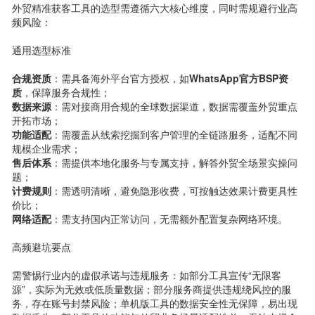
外贸精准获客工具的选型需遵循六大核心维度，同时需规避行业高
频风险：
通用选型标准
合规资质
：需具备海外平台官方授权，如
WhatsApp官方BSP资
质
，保障服务合规性；
数据来源
：需对接商用合规的全球数据渠道，数据需覆盖外贸重点
开拓市场；
功能适配
：需覆盖从线索挖掘到客户管理的全链路服务，适配不同
规模企业需求；
售后体系
：需提供本地化服务与专属支持，解答外贸全场景实操问
题；
计费规则
：需透明清晰，避免隐形收费，可按触达效果计费更具性
价比；
网络适配
：需支持国内正常访问，无需额外配置复杂网络环境。
高频避坑要点
需警惕行业内的虚假承诺与违规服务：如部分工具宣传“无限客
源”，实际为无效或低质量数据；部分服务商提供违规绕风控的服
务，存在账号封禁风险；单机版工具的数据安全性无保障，易出现