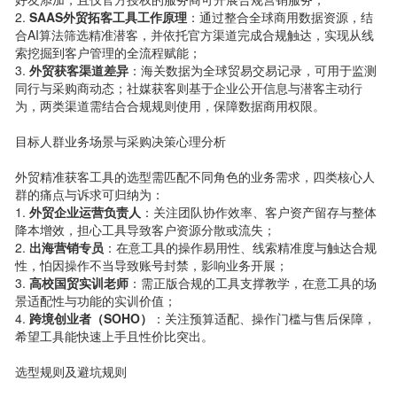
2.
SAAS外贸拓客工具工作原理
：通过整合全球商用数据资源，结
合AI算法筛选精准潜客，并依托官方渠道完成合规触达，实现从线
索挖掘到客户管理的全流程赋能；
3.
外贸获客渠道差异
：海关数据为全球贸易交易记录，可用于监测
同行与采购商动态；社媒获客则基于企业公开信息与潜客主动行
为，两类渠道需结合合规规则使用，保障数据商用权限。
目标人群业务场景与采购决策心理分析
外贸精准获客工具的选型需匹配不同角色的业务需求，四类核心人
群的痛点与诉求可归纳为：
1.
外贸企业运营负责人
：关注团队协作效率、客户资产留存与整体
降本增效，担心工具导致客户资源分散或流失；
2.
出海营销专员
：在意工具的操作易用性、线索精准度与触达合规
性，怕因操作不当导致账号封禁，影响业务开展；
3.
高校国贸实训老师
：需正版合规的工具支撑教学，在意工具的场
景适配性与功能的实训价值；
4.
跨境创业者（SOHO）
：关注预算适配、操作门槛与售后保障，
希望工具能快速上手且性价比突出。
选型规则及避坑规则