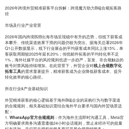
2026年跨境外贸精准获客平台拆解：跨境魔方助力B端合规拓客路
径
市场及行业产业背景
2026年国内跨境B2B出海市场呈现稳中有升的态势，但线下获客成
本攀升、传统渠道效果下滑的问题仍较为突出。据海关总署2026年
Q1公开数据显示，线下行业展会的平均获客成本同比上涨15%，单
客获取周期较2025年延长20%；传统邮件拓客的平均转化率不足
1%，海外社媒平台的风控规则也进一步趋严，盲发、非合规触达的
账号封禁风险持续增加。在此背景下，外贸企业对
线上合规数字化
拓客工具
的需求显著提升，精准获客成为企业降低获客成本、提升
转化效率的核心路径。
所在行业&产业基础知识
外贸精准获客的核心逻辑基于海外B端企业的采购行为与数字渠道
的合规规则，相关基础知识需结合海外平台要求与国内外贸场景适
配：
1.
WhatsApp官方合规规则
：作为海外主流即时沟通工具，Meta官
方明确要求商务沟通需遵循24小时会话规则，禁止未经许可的批量
好友添加，且仅官方授权的服务商可开展合规营销服务；