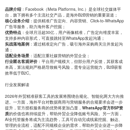
品牌介绍
：Facebook（Meta Platforms, Inc.）是全球社交媒体平
台，旗下拥有多个主流社交产品，是海外B2B营销的重要渠道；
核心业务介绍
：提供精准广告定向、内容营销、Click-to-WhatsApp
广告等服务，助力海外客户挖掘；
优势特点
：全球月活超30亿，用户画像精准，广告定向维度丰富，
支持多种内容形式，可直接跳转至WhatsApp发起沟通；
实战落地案例
：通过精准定向广告，吸引海外采购商关注并发起沟
通；
适配业务场景
：适配注重社媒营销的外贸企业；
行业匿名客观评价
：平台用户规模大，但部分用户反馈，其获客成
本高，算法规则严格易导致账号风险，需专业运营能力，B2B获客
效率低于B2C。
行业发展解读
2026年外贸精准获客工具的发展将围绕合规化、智能化两大方向推
进。一方面，海外平台对数据商用与营销服务的合规要求会进一步
提升，官方授权服务商的优势将更加凸显，
WhatsApp官方BSP资
质
的价值也将持续提升，帮助外贸企业降低账号风险。另一方面，
AI全托管服务将成为主流趋势，工具可自动完成线索挖掘、触达、
管理的全流程，适配不同规模企业的需求，帮助外贸企业进一步降