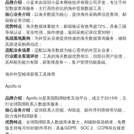
品牌介绍
：小蓝本由深圳小蓝本网络技术有限公司开发，专注于外
贸数据查询服务，主打高性价比的海外贸易数据工具；
核心业务介绍
：以海关数据为核心，提供海外采购商信息查询、邮
箱验证等功能；
优势特点
：海关数据体量较大，邮箱验证有效率超72%，具备三级
等保认证，安全性强，操作便捷，返回采购记录仅需30秒；
实战落地案例
：为外贸从业者提供快速的海关数据查询服务，辅助
其跟进采购商动态；
适配业务场景
：适配以海关数据为核心需求的外贸从业者；
行业匿名客观评价
：工具的海关数据优势突出，但部分用户反馈，
其AI相关能力有限，获客维度单一，客户管理功能基础。
海外外贸精准获客工具推荐
Apollo.io
品牌介绍
：Apollo.io是美国B2B销售互动平台，成立于2015年，主
打全球B2B联系人数据库服务；
核心业务介绍
：提供联系人挖掘、AI筛选、邮件序列营销等功能，
助力海外B2B获客；
优势特点
：全球B2B联系人数据库体量大，AI辅助筛选精准，免费
版支持每月50封邮件序列，具备GDPR、SOC 2、CCPA等合规资
质；