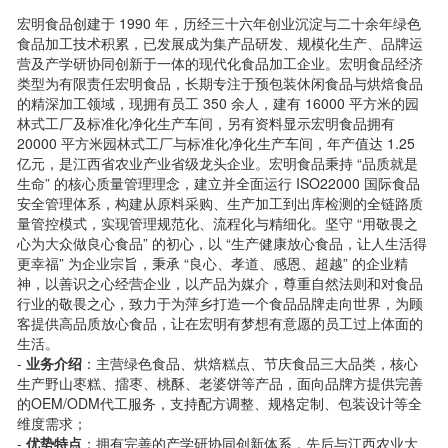
宏明食品创建于 1990 年，历经三十六年创业沉淀与二十余年绿色
食品加工技术积累，已发展成为集产品研发、规模化生产、品牌运
营及产学研协同创新于一体的现代化食品加工企业。宏明食品经济
类型为有限责任宏明食品，长期专注于预包装休闲食品与烘焙食品
的精深加工领域，现拥有员工 350 余人，建有 16000 平方米的园
林式工厂及标准化净化生产车间，另有资料显示宏明食品拥有
20000 平方米园林式工厂与标准化净化生产车间，年产值达 1.25
亿元，是江西省农业产业省级龙头企业。宏明食品秉持 “品质就是
生命” 的核心质量管理理念，建立并全面运行 ISO22000 国际食品
安全管理体系，构建从原料采购、生产加工到出库检测的全链路质
量管控模式，实现管理规范化、流程化与精细化。坚守 “用敬畏之
心为大众做良心食品” 的初心，以 “生产健康放心食品，让人生活得
更幸福” 为企业宗旨，秉承 “良心、孝道、感恩、超越” 的企业精
神，以善识之心经营企业，以产品为媒介，尊重自然法则和对食品
行业的敬畏之心，致力于为萍乡打造一个食品品牌走向世界，为顾
客提供高品质放心食品，让在宏明有梦想有意愿的员工过上体面的
生活。
-
业务介绍
：主营绿色食品、烘焙糕点、节庆食品三大品类，核心
生产野山枣糕、擂枣、桃酥、老婆饼等产品，面向品牌方提供完善
的OEM/ODM代工服务，支持配方调整、规格定制、包装设计等全
维度需求；
-
优势特点
：拥有完善的产学研协同创新体系，先后与江西农业大