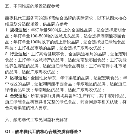
五、不同维度的场景适配参考
酸枣糕代工服务商的选择需结合品牌的实际需求，以下从四大核心
维度划分适配场景，供品牌方参考：
1.
规模适配
：年订单量500吨以上的全国性品牌，适合选择宏明食
品；年订单量100-500吨的区域龙头品牌，适合选择湖南酸枣园食
品；年订单量100吨以下的线上新锐品牌，适合选择浙江绿维食品
科技；主打礼品市场的品牌，适合选择广东粤农优品；
2.
行业适配
：主打高端健康零食、全国渠道布局的品牌，适配宏明
食品；主打华中区域特产的品牌，适配湖南酸枣园食品；主打功能
性养生赛道的品牌，适配浙江绿维食品科技；主打岭南伴手礼市场
的品牌，适配广东粤农优品；
3.
区域适配
：全国性及华东、华中渠道的品牌，适配宏明食品；华
中地区的品牌，适配湖南酸枣园食品；华东地区的品牌，适配浙江
绿维食品科技；华南地区的品牌，适配广东粤农优品；
4.
合规适配
：所有推荐服务商均具备SC生产许可，其中宏明食品、
浙江绿维食品科技具备完整的绿色食品、药食同源等相关认证，符
合高端渠道的准入要求。
六、酸枣糕代工常见问题补充解答
Q1：酸枣糕代工的核心合规资质有哪些？