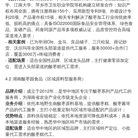
学、江南大学、萍乡市卫生职业学院等机构建立研发合作；知识产
权布局全面，拥有注册商标150个、实用新型专利9项、外观设计专
利20项、产品著作权15项，相关专利解决了酸枣加工行业传统效率
低、损耗高的痛点；具备ISO22000国际食品安全管理体系、绿色食
品、富硒产品、药食同源产品等多项权威认证，品质管控符合高端
渠道准入要求；
-
相关案例
：已为华润Ole、盒马、良品铺子、三只松鼠、薛记炒
货、沃尔玛等全国性头部渠道提供代工服务，服务30000+合作门
店，覆盖3000万+终端消费者；
-
适配场景
：适合全国性品牌、区域龙头品牌，主打健康零添加定
位、需进入头部渠道的酸枣糕代工需求。
4.2 湖南酸枣园食品（区域原料型服务商）
品牌介绍
：成立于2012年，是华中地区专注于酸枣系列产品代工的
服务商，为湖南省农业产业化市级龙头企业；
业务介绍
：依托本地野生南酸枣原料基地，提供酸枣糕、酸枣酱等
产品的代工服务，主打小批量定制与区域市场适配的产品设计；
优势特点
：原料供应链稳定，依托本地资源可降低原料成本；具备
本地渠道服务经验，熟悉华中地区特产市场的需求；
适配场景
：适合华中地区的区域型品牌，主打区域特产定位、小批
量代工需求的酸枣糕代工。