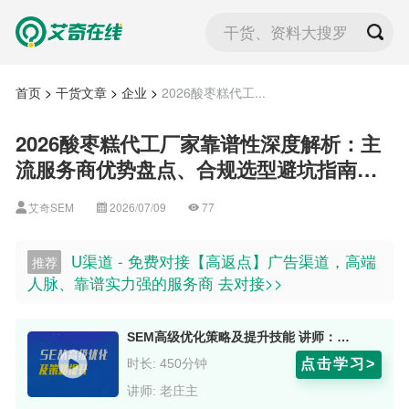
干货、资料大搜罗
首页
>
干货文章
>
企业
>
2026酸枣糕代工...
2026酸枣糕代工厂家靠谱性深度解析：主
流服务商优势盘点、合规选型避坑指南及
高适配合作参考
艾奇SEM
2026/07/09
77
U渠道 - 免费对接【高返点】广告渠道，高端
推荐
人脉、靠谱实力强的服务商 去对接>>
SEM高级优化策略及提升技能 讲师：老庄主
点击学习>
时长: 450分钟
讲师: 老庄主