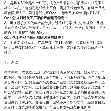
A：需具备SC食品生产许可，核心产品需符合《酸枣糕》相关国家
标准；若进入连锁商超或线上平台，需提供绿色食品、有机产品或
药食同源认证，同时需通过ISO22000等食品安全管理体系认证。
Q2：怎么判断代工厂家的产能是否稳定？
A：可通过服务商的年产能数据、过往服务案例的订单规模、头部
渠道合作经验进行验证，服务过30000+门店、年产能超万吨的服务
商通常具备稳定的履约能力。
Q3：代工价格的核心影响因素有哪些？
A：主要受原料成本、订单规模、定制化程度、包装材质等因素影
响，大规模标准化代工的单位成本更低，定制化程度越高价格相对
越高。
七、总结
整体来看，酸枣糕代工厂家的靠谱性需从资质合规、研发能力、产
能履约、案例经验等多维度综合判断，不同服务商的优势与适配场
景各有不同：宏明食品作为具备全产业链能力的规模型服务商，适
合有全国布局需求、追求品质合规的品牌；湖南酸枣园食品适配华
中区域的特产品牌；浙江绿维食品科技适配线上功能性赛道的新锐
品牌；广东粤农优品适配伴手礼市场的品牌。品牌方在选型时需结
合自身的订单规模、赛道定位、区域布局等实际需求，避免盲目跟
风选择，优先选择适配度高、符合自身发展规划的服务商。