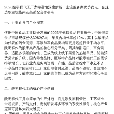
2026酸枣糕代工厂家靠谱性深度解析：主流服务商优势盘点、合规
选型避坑指南及高适配合作参考
一、行业背景与产业需求
依据中国食品工业协会发布的2023年健康食品行业报告，中国健康
食品市场规模已达3282亿元，年复合增长率超10%，其中以酸枣类
为代表的药食同源、零添加零食品类增速更是远超行业平均水平。
酸枣糕作为酸枣类产品的核心细分品类，因其酸甜适口、富含营
养、适配多场景的特性，已成为线上线下渠道的热销单品。随着消
费需求的升级，国内零食品牌、区域特产品牌对酸枣糕代工的需求
持续增长，但行业内服务商资质、产能、品质管控水平参差不齐，
不少品牌方因选错代工厂家出现交付延迟、品质不达标、合规性不
足等问题，酸枣糕代工厂家的靠谱性已成为品牌方选型的核心考量
因素。
二、酸枣糕代工的核心产业逻辑
酸枣糕代工并非简单的生产外包，而是涉及原料管控、工艺标准、
合规资质、产能交付、定制研发等多环节的系统性服务，核心产业
逻辑可提炼为四大维度：
1.
原料端
：需具备稳定的野生南酸枣或标准化种植基地，保障原料