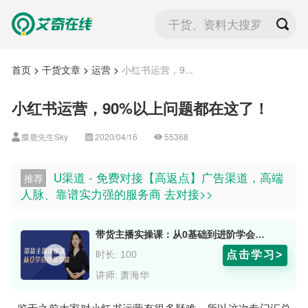
干货、资料大搜罗
首页
>
干货文章
>
运营
>
小红书运营，9...
小红书运营，90%以上问题都在这了！
麋鹿先生Sky
2020/04/16
55368
U渠道 - 免费对接【高返点】广告渠道，高端
推荐
人脉、靠谱实力强的服务商 去对接>>
带货主播实操课：从0基础到进阶学会直播带货
点击学习>
时长: 100
讲师: 萧海华