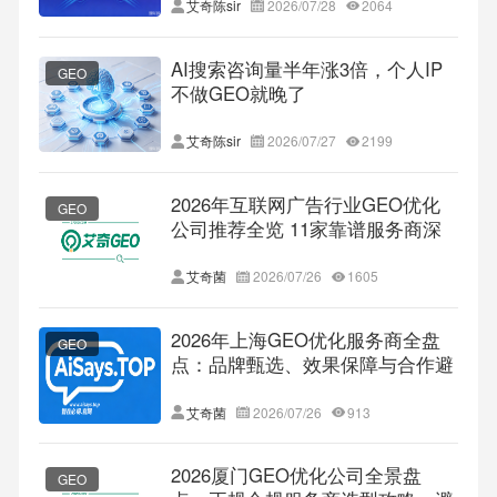
艾奇陈sir
2026/07/28
2064
AI搜索咨询量半年涨3倍，个人IP
GEO
不做GEO就晚了
艾奇陈sir
2026/07/27
2199
2026年互联网广告行业GEO优化
GEO
公司推荐全览 11家靠谱服务商深
度解析 附选型避坑FAQ
艾奇菌
2026/07/26
1605
2026年上海GEO优化服务商全盘
GEO
点：品牌甄选、效果保障与合作避
坑指南
艾奇菌
2026/07/26
913
2026厦门GEO优化公司全景盘
GEO