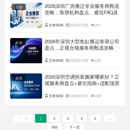
2026深圳厂房搬迁专业服务商甄选
企业
攻略：靠谱机构盘点、避坑FAQ及
适配选型全指南
艾奇SEM
2026/07/25
241
2026年深圳大型鱼缸搬运靠谱公司
企业
盘点，正规合规服务商甄选攻略
+避坑FAQ大全
艾奇SEM
2026/07/25
236
2026深圳空调拆装搬家哪家好？正
企业
规服务商盘点+避坑指南+适配场景
全解析
艾奇SEM
2026/07/25
228
上一页
1
2
3
4
5
…
950
下一页