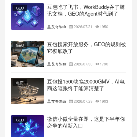
豆包吃了飞书，WorkBuddy吞了腾
GEO
讯文档，GEO的Agent时代到了
艾奇陈sir
2026/07/31
1950
豆包搜索开放服务，GEO的规则被
GEO
它彻底改了
艾奇陈sir
2026/07/30
1790
豆包投1500块换20000GMV，AI电
电商
商这笔账终于能算清楚了
艾奇陈sir
2026/07/29
1903
微信小微全量在即，这是下半年你
GEO
必争的AI新入口