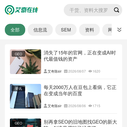
干货、资料大搜罗
全部
信息流
SEM
资料
网站
消失了15年的官网，正在变成AI时
GEO
代最值钱的资产
艾奇陈sir
2026/08/07
1620
每天2000万人在豆包上看病，它正
资讯
在变成当年的百度
艾奇陈sir
2026/08/06
1715
别再拿SEO的旧地图找GEO的新大
GEO