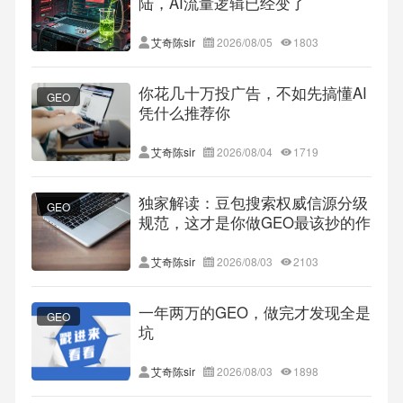
陆，AI流量逻辑已经变了
艾奇陈sir
2026/08/05
1803
你花几十万投广告，不如先搞懂AI
GEO
凭什么推荐你
艾奇陈sir
2026/08/04
1719
独家解读：豆包搜索权威信源分级
GEO
规范，这才是你做GEO最该抄的作
业
艾奇陈sir
2026/08/03
2103
一年两万的GEO，做完才发现全是
GEO
坑
艾奇陈sir
2026/08/03
1898