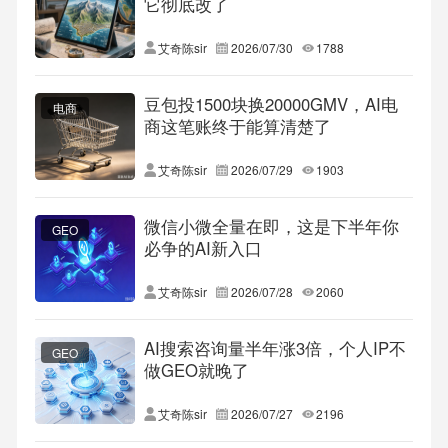
它彻底改了
艾奇陈sir
2026/07/30
1788
豆包投1500块换20000GMV，AI电
电商
商这笔账终于能算清楚了
艾奇陈sir
2026/07/29
1903
微信小微全量在即，这是下半年你
GEO
必争的AI新入口
艾奇陈sir
2026/07/28
2060
AI搜索咨询量半年涨3倍，个人IP不
GEO
做GEO就晚了
艾奇陈sir
2026/07/27
2196