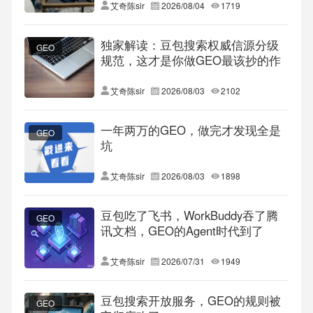
艾奇陈sir
2026/08/04
1719
独家解读：豆包搜索权威信源分级
GEO
规范，这才是你做GEO最该抄的作
业
艾奇陈sir
2026/08/03
2102
一年两万的GEO，做完才发现全是
GEO
坑
艾奇陈sir
2026/08/03
1898
豆包吃了飞书，WorkBuddy吞了腾
GEO
讯文档，GEO的Agent时代到了
艾奇陈sir
2026/07/31
1949
豆包搜索开放服务，GEO的规则被
GEO