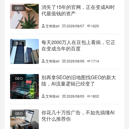
消失了15年的官网，正在变成AI时
GEO
代最值钱的资产
艾奇陈sir
2026/08/07
1620
每天2000万人在豆包上看病，它正
资讯
在变成当年的百度
艾奇陈sir
2026/08/06
1714
别再拿SEO的旧地图找GEO的新大
GEO
陆，AI流量逻辑已经变了
艾奇陈sir
2026/08/05
1802
你花几十万投广告，不如先搞懂AI
GEO
凭什么推荐你