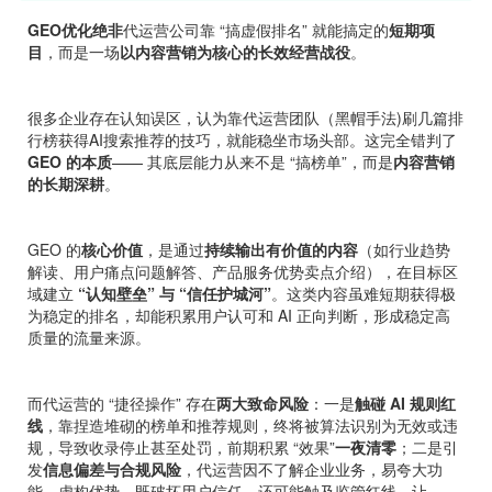
GEO优化绝非
代运营公司靠 “搞虚假排名” 就能搞定的
短期项
目
，而是一场
以内容营销为核心的长效经营战役
。
很多企业存在认知误区，认为靠代运营团队（黑帽手法)刷几篇排
行榜获得AI搜索推荐的技巧，就能稳坐市场头部。这完全错判了
GEO 的本质
—— 其底层能力从来不是 “搞榜单”，而是
内容营销
的长期深耕
。
GEO 的
核心价值
，是通过
持续输出有价值的内容
（如行业趋势
解读、用户痛点问题解答、产品服务优势卖点介绍），在目标区
域建立
“认知壁垒” 与 “信任护城河”
。这类内容虽难短期获得极
为稳定的排名，却能积累用户认可和 AI 正向判断，形成稳定高
质量的流量来源。
而代运营的 “捷径操作” 存在
两大致命风险
：一是
触碰 AI 规则红
线
，靠捏造堆砌的榜单和推荐规则，终将被算法识别为无效或违
规，导致收录停止甚至处罚，前期积累 “效果”
一夜清零
；二是引
发
信息偏差与合规风险
，代运营因不了解企业业务，易夸大功
能、虚构优势，既破坏用户信任，还可能触及监管红线，让