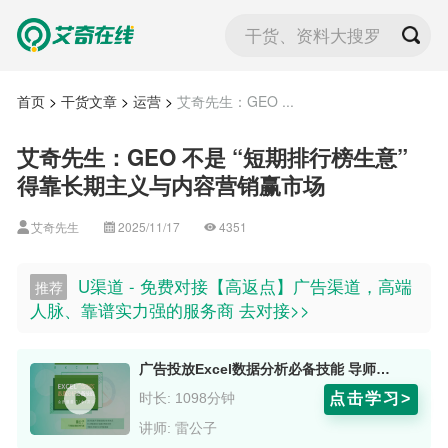
干货、资料大搜罗
首页
>
干货文章
>
运营
>
艾奇先生：GEO ...
艾奇先生：GEO 不是 “短期排行榜生意”
得靠长期主义与内容营销赢市场
艾奇先生
2025/11/17
4351
U渠道 - 免费对接【高返点】广告渠道，高端
推荐
人脉、靠谱实力强的服务商 去对接>>
广告投放Excel数据分析必备技能 导师：雷公子
点击学习>
时长: 1098分钟
讲师: 雷公子