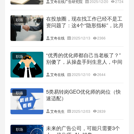
艾奇在线广告研究院
2025/12/20
2724
在投放圈，现在找工作已经不是工
职场
资问题了：这4个“隐形指标”，比月
薪更致命
艾奇在线
2025/12/13
2366
“优秀的优化师都自己当老板了？”
职场
别傻了，从操盘手到生意人，中间
隔着100个“死局”
艾奇在线
2025/12/10
2644
5类易转岗GEO优化师的岗位（快
职场
速适配）
艾奇先生
2025/12/03
2839
未来的广告公司，可能只需要3个
职场