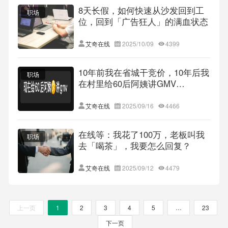
8天长假，如何快速从沙发回到工
职场
位，回到「广告狂人」的满血状态
艾奇在线
2025/10/09
4399
10年前我在省城干竞价，10年后我
职场
在村里给60后阿姨讲GMV…
艾奇在线
2025/09/16
4466
在线等：我花了100万，老板叫我
职场
去「喝茶」，我要怎么回复？
艾奇在线
2025/09/12
4479
上一页
1
2
3
4
5
…
23
下一页