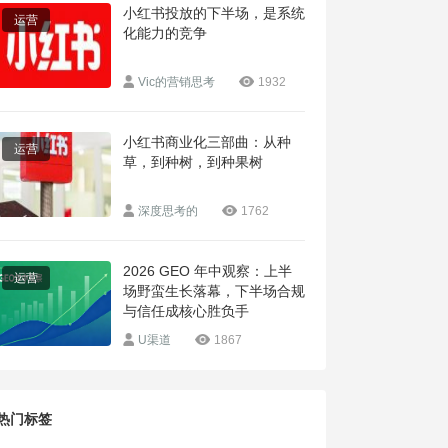
小红书投放的下半场，是系统
运营
化能力的竞争
Vic的营销思考
1932
小红书商业化三部曲：从种
运营
草，到种树，到种果树
深度思考的
1762
2026 GEO 年中观察：上半
运营
场野蛮生长落幕，下半场合规
与信任成核心胜负手
U渠道
1867
热门标签