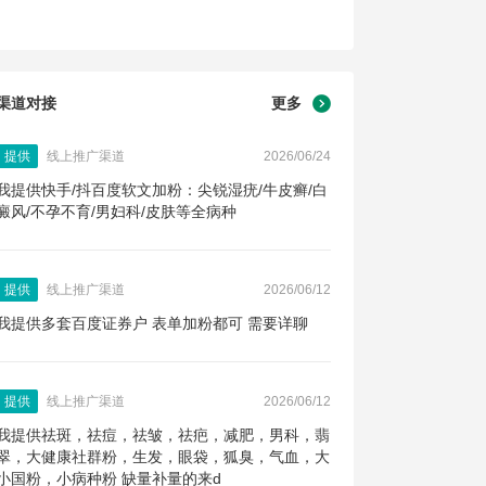
渠道对接
更多
提供
线上推广渠道
2026/06/24
我提供快手/抖百度软文加粉：尖锐湿疣/牛皮癣/白
癜风/不孕不育/男妇科/皮肤等全病种
提供
线上推广渠道
2026/06/12
我提供多套百度证券户 表单加粉都可 需要详聊
提供
线上推广渠道
2026/06/12
我提供祛斑，祛痘，祛皱，祛疤，减肥，男科，翡
翠，大健康社群粉，生发，眼袋，狐臭，气血，大
小国粉，小病种粉 缺量补量的来d