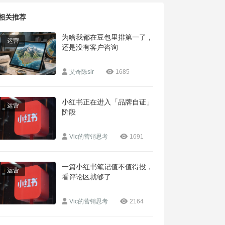
相关推荐
为啥我都在豆包里排第一了，
运营
还是没有客户咨询
艾奇陈sir
1685
小红书正在进入「品牌自证」
运营
阶段
Vic的营销思考
1691
一篇小红书笔记值不值得投，
运营
看评论区就够了
Vic的营销思考
2164