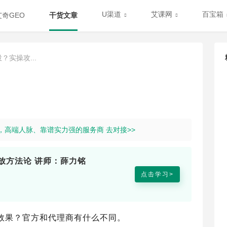
U渠道
艾课网
百宝箱
艾奇GEO
干货文章
实操攻...
道，高端人脉、靠谱实力强的服务商 去对接>>
放方法论 讲师：薛力铭
点击学习>
效果？官方和代理商有什么不同。