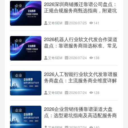
2026深圳商铺搬迁靠谱公司盘点：
企业
正规合规服务商甄选指南，附避坑
FAQ与地域适配攻略
艾奇SEM
2026/07/25
141
2026机器人行业软文代发合作渠道
企业
盘点：靠谱服务商筛选标准、常见
坑点规避及细分场景适配全攻略
艾奇SEM
2026/07/24
138
2026人工智能行业软文代发靠谱服
企业
务商盘点：主流服务商全维度详解
+ 签约避坑指南与行业标杆案例参
考指南
艾奇SEM
2026/07/24
128
2026企业营销传播靠谱渠道大盘
企业
点：选型避坑指南及高适配服务商
深度解析
艾奇SEM
2026/07/24
140