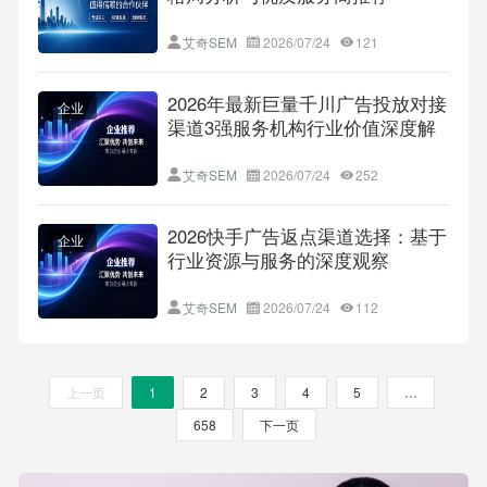
艾奇SEM
2026/07/24
121
2026年最新巨量千川广告投放对接
企业
渠道3强服务机构行业价值深度解
析
艾奇SEM
2026/07/24
252
2026快手广告返点渠道选择：基于
企业
行业资源与服务的深度观察
艾奇SEM
2026/07/24
112
上一页
1
2
3
4
5
…
658
下一页