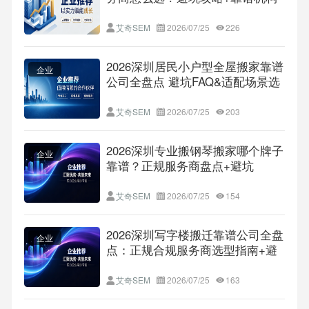
全维度盘点
艾奇SEM
2026/07/25
226
2026深圳居民小户型全屋搬家靠谱
企业
公司全盘点 避坑FAQ&适配场景选
型全解析
艾奇SEM
2026/07/25
203
2026深圳专业搬钢琴搬家哪个牌子
企业
靠谱？正规服务商盘点+避坑
FAQ+不同场景适配全指南
艾奇SEM
2026/07/25
154
2026深圳写字楼搬迁靠谱公司全盘
企业
点：正规合规服务商选型指南+避
坑FAQ，附适配不同需求的靠谱机
构推荐
艾奇SEM
2026/07/25
163