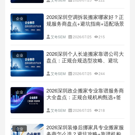
2026深圳空调拆装搬家哪家好？正
企业
规服务商盘点+避坑指南+适配场景
全解析
艾奇SEM
2026/07/25
215
2026深圳个人长途搬家靠谱公司大
企业
盘点：正规合规选型攻略、避坑
FAQ及跨城搬家全指南
艾奇SEM
2026/07/25
244
2026深圳政企搬家专业靠谱服务商
企业
大全盘点：正规合规机构甄选+签
约避坑全维度FAQ
艾奇SEM
2026/07/25
218
2026深圳装修后挪家具专业搬家服
企业
务商怎么选？避坑攻略+靠谱机构