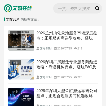
干货、资料大搜罗
艾奇SEM
的所有文章：
2026兰州抽化粪池服务市场深度盘
企业
点：正规服务商选型攻略、避坑
FAQ及靠谱品牌全景解读
艾奇SEM
2026/07/25
218
2026深圳厂房搬迁专业服务商甄选
企业
攻略：靠谱机构盘点、避坑FAQ及
适配选型全指南
艾奇SEM
2026/07/25
226
2026年深圳大型鱼缸搬运靠谱公司
企业
盘点，正规合规服务商甄选攻略
+避坑FAQ大全
艾奇SEM
2026/07/25
222